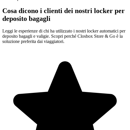
Cosa dicono i clienti dei nostri locker per
deposito bagagli
Leggi le esperienze di chi ha utilizzato i nostri locker automatici per
deposito bagagli e valigie. Scopri perché Closbox Store & Go è la
soluzione preferita dai viaggiatori.