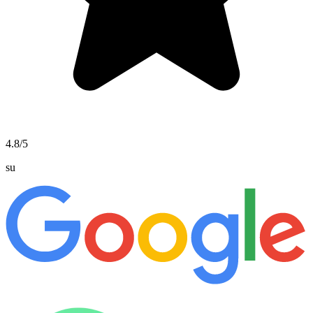
4.8/5
su