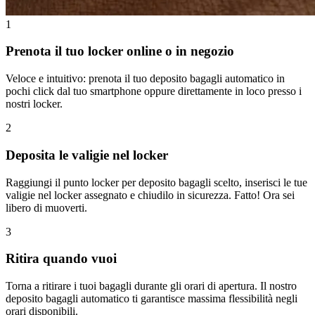
1
Prenota il tuo locker online o in negozio
Veloce e intuitivo: prenota il tuo deposito bagagli automatico in
pochi click dal tuo smartphone oppure direttamente in loco presso i
nostri locker.
2
Deposita le valigie nel locker
Raggiungi il punto locker per deposito bagagli scelto, inserisci le tue
valigie nel locker assegnato e chiudilo in sicurezza. Fatto! Ora sei
libero di muoverti.
3
Ritira quando vuoi
Torna a ritirare i tuoi bagagli durante gli orari di apertura. Il nostro
deposito bagagli automatico ti garantisce massima flessibilità negli
orari disponibili.