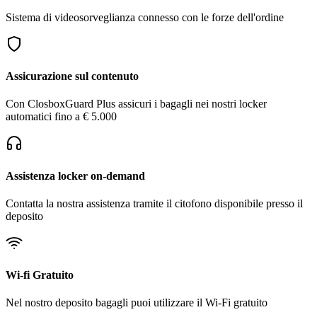
Sistema di videosorveglianza connesso con le forze dell'ordine
Assicurazione sul contenuto
Con ClosboxGuard Plus assicuri i bagagli nei nostri locker
automatici fino a € 5.000
Assistenza locker on-demand
Contatta la nostra assistenza tramite il citofono disponibile presso il
deposito
Wi-fi Gratuito
Nel nostro deposito bagagli puoi utilizzare il Wi-Fi gratuito