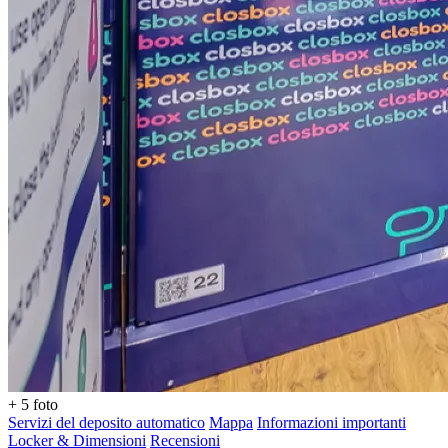
+ 5 foto
Servizi del deposito automatico
Mappa
Informazioni importanti
Locker & Dimensioni
Recensioni