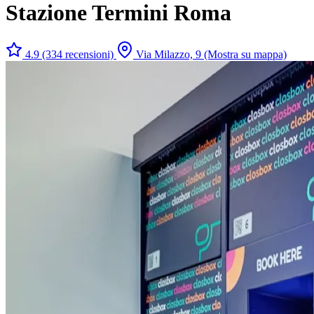
Stazione Termini Roma
4.9
(334 recensioni)
Via Milazzo, 9
(Mostra su mappa)