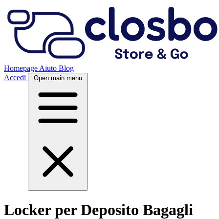
Homepage
Aiuto
Blog
Accedi
Open main menu
Locker per Deposito Bagagli