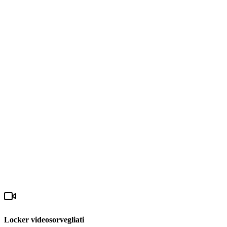
Locker videosorvegliati