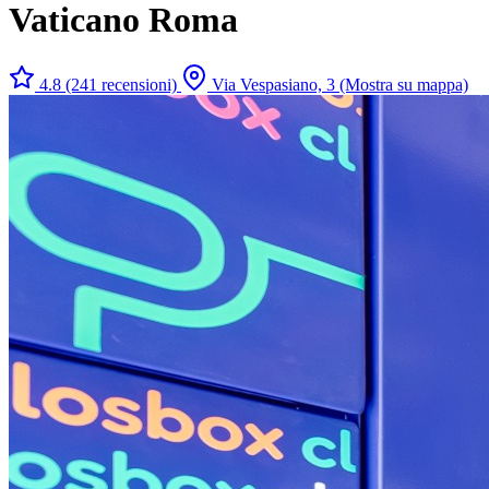
Vaticano Roma
4.8
(241 recensioni)
Via Vespasiano, 3
(Mostra su mappa)