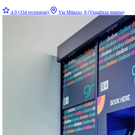
4.9
(334 recensioni)
Via Milazzo, 9
(Visualizza mappa)