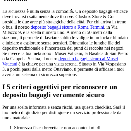
La sicurezza è nulla senza la comodità. Un deposito bagagli efficace
deve trovarsi esattamente dove ti serve. Closbox Store & Go
presidia le due aree più strategiche della città. Per chi arriva in treno
o bus, il nostro
deposito bagagli sicuro a Roma Termini
, in Via
Milazzo 9, è la scelta numero uno. A meno di 50 metri dalla
stazione, ti permette di lasciare subito le valigie in un locker blindato
e iniziare a esplorare senza pensieri. Dimentica le lunghe file del
deposito tradizionale e l’incertezza dei punti di raccolta nei negozi.
Se invece la tua meta sono i Musei Vaticani, la Basilica di San Pietro
o la Cappella Sistina, il nostro
deposito bagagli sicuro ai Musei
Vaticani
è la chiave per una visita serena. Situato in Via Vespasiano
3, a pochi passi dalla metro Ottaviano, ti permette di affidare i tuoi
averi a un sistema di sicurezza superiore.
I 5 criteri oggettivi per riconoscere un
deposito bagagli veramente sicuro
Per una scelta informata e senza rischi, usa questa checklist. Sarà il
tuo metro di giudizio per distinguere un servizio professionale da
uno amatoriale.
Sicurezza fisica brevettata: non accontentarti di