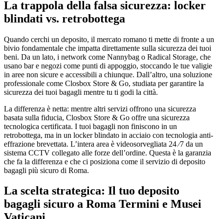
La trappola della falsa sicurezza: locker
blindati vs. retrobottega
Quando cerchi un deposito, il mercato romano ti mette di fronte a un
bivio fondamentale che impatta direttamente sulla sicurezza dei tuoi
beni. Da un lato, i network come Nannybag o Radical Storage, che
usano bar e negozi come punti di appoggio, stoccando le tue valigie
in aree non sicure e accessibili a chiunque. Dall’altro, una soluzione
professionale come Closbox Store & Go, studiata per garantire la
sicurezza dei tuoi bagagli mentre tu ti godi la città.
La differenza è netta: mentre altri servizi offrono una sicurezza
basata sulla fiducia, Closbox Store & Go offre una sicurezza
tecnologica certificata. I tuoi bagagli non finiscono in un
retrobottega, ma in un locker blindato in acciaio con tecnologia anti-
effrazione brevettata. L’intera area è videosorvegliata 24 ⁄7 da un
sistema CCTV collegato alle forze dell’ordine. Questa è la garanzia
che fa la differenza e che ci posiziona come il servizio di deposito
bagagli più sicuro di Roma.
La scelta strategica: Il tuo deposito
bagagli sicuro a Roma Termini e Musei
Vaticani