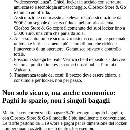
“videosorveglianza”. Chiedi locker in acciaio con serrature
anti-scasso e tecnologia anti-taccheggio. Closbox Store & Go
è l’unico ad offrirla.
Assicurazione con massimale elevato: Un’assicurazione da
500€ è un segnale di scarsa fiducia nel proprio sistema.
Closbox Store & Go copre il contenuto dei suoi locker fino a
5.000 euro, una cifra che parla da sola.
Accesso autonomo e sicuro: Un sistema con codice personale
univoco è intrinsecamente più sicuro di uno che richiede
l’intervento di un operatore. Garantisce privacy e controllo
totale.
Posizioni strategiche reali: Verifica che il deposito sia davvero
vicino ai punti di interesse, come i nostri hub a Termini e
Vaticano.
Trasparenza totale dei costi: Il prezzo deve essere chiaro, a
consumo e per locker, non per pezzo.
Non solo sicuro, ma anche economico:
Paghi lo spazio, non i singoli bagagli
Mentre la concorrenza ti fa pagare 5-7€ per ogni singolo bagaglio,
con Closbox Store & Go il modello è più intelligente e conveniente.
Le tariffe partono da 1,19 €/ora e paghi per la dimensione del locker,
non per quanti oggetti ci metti dentro. Per esempio :