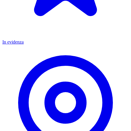
In evidenza