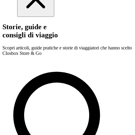
Storie, guide e
consigli di viaggio
Scopri articoli, guide pratiche e storie di viaggiatori che hanno scelto
Closbox Store & Go