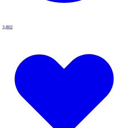
3,802