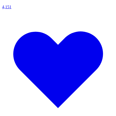
4,151